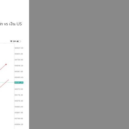
n vs เงิน US