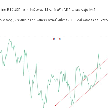
ndline BTCUSD กรอบไทม์เฟรม 15 นาที หรือ M15 แอพเล่นหุ้น Mt5
ังเกตุมุมซ้ายบนกราฟ แปลว่า กรอบไทม์เฟรม 15 นาที เงินดิจิตอล Bitcoi